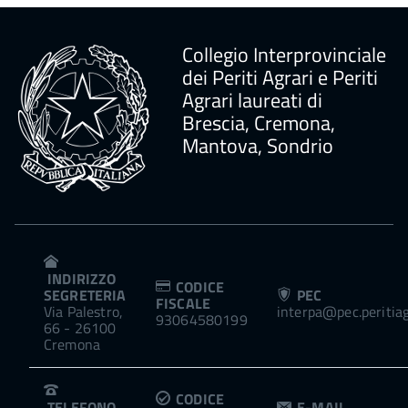
Collegio Interprovinciale
dei Periti Agrari e Periti
Agrari laureati di
Brescia, Cremona,
Mantova, Sondrio
INDIRIZZO
CODICE
SEGRETERIA
PEC
FISCALE
Via Palestro,
interpa@pec.peritiagr
93064580199
66 - 26100
Cremona
CODICE
TELEFONO
E-MAIL