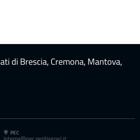
ureati di Brescia, Cremona, Mantova,
PEC
interpa@pec.peritiagrari.it