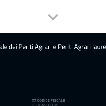
ale dei Periti Agrari e Periti Agrari la
CODICE FISCALE
93064580199