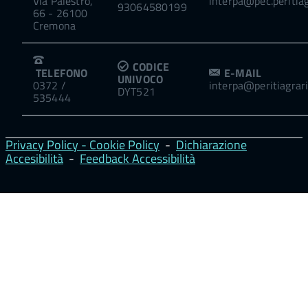
Via Palestro,
interpa@pec.peritiagr
93064580199
66 - 26100
Cremona
CODICE
TELEFONO
E-MAIL
UNIVOCO
0372 /
interpa@peritiagrari.
DYT521
535444
Privacy Policy - Cookie Policy
-
Dichiarazione
Accesibilità
-
Feedback Accessibilità