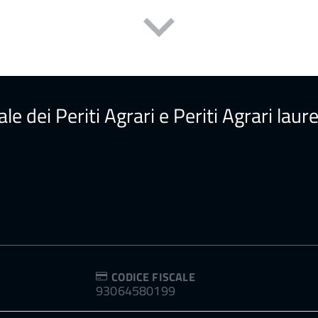
ale dei Periti Agrari e Periti Agrari la
CODICE FISCALE
93064580199