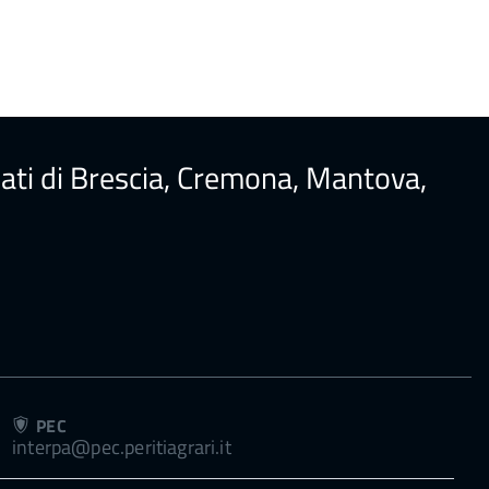
ureati di Brescia, Cremona, Mantova,
PEC
interpa@pec.peritiagrari.it