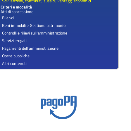
Sovvenzioni, contributi, sussidi, vantaggi economici
Criteri e modalità
Atti di concessione
Bilanci
Beni immobili e Gestione patrimonio
Controlli e rilievi sull'amministrazione
Servizi erogati
Pagamenti dell'amministrazione
Opere pubbliche
Altri contenuti