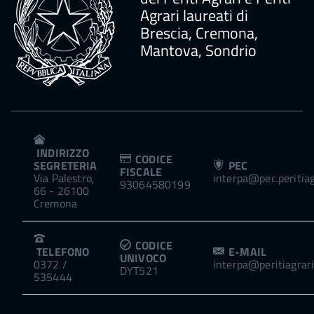
Agrari laureati di
Brescia, Cremona,
Mantova, Sondrio
INDIRIZZO
CODICE
SEGRETERIA
PEC
FISCALE
Via Palestro,
interpa@pec.peritiagr
93064580199
66 - 26100
Cremona
CODICE
TELEFONO
E-MAIL
UNIVOCO
0372 /
interpa@peritiagrari.
DYT521
535444