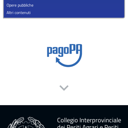
Opere pubbliche
Altri contenuti
Collegio Interprovinciale
dei Periti Agrari e Periti